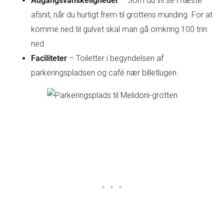
Adgangsvanskeligheder
– Som du vil se i næste
afsnit, når du hurtigt frem til grottens munding. For at
komme ned til gulvet skal man gå omkring 100 trin
ned.
Faciliteter
– Toiletter i begyndelsen af
parkeringspladsen og café nær billetlugen.