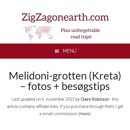
Skip
Skip
Skip
to
to
to
main
secondary
footer
content
menu
MENU
Melidoni-grotten (Kreta)
– fotos + besøgstips
Last updated on
6. november 2023
by
Claire Robinson
- this
article contains affiliate links. If you purchase through them, I get
a small commission (
more
)