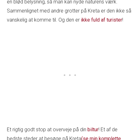
en blød belysning, så man kan nyde naturens værk.
Sammenlignet med andre grotter på Kreta er den ikke så
vanskelig at komme til. Og den er
ikke fuld af turister
!
Et rigtig godt stop at overveje på din
biltur
! Et af de
bedste steder at besøge på Kreta
(se min komplette