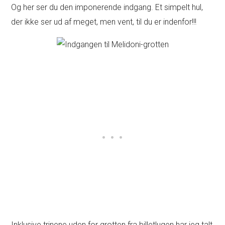
Og her ser du den imponerende indgang. Et simpelt hul,
der ikke ser ud af meget, men vent, til du er indenfor!!!
Inklusive trinene uden for grotten fra billetlugen har jeg talt