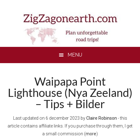
Skip
Skip
Skip
to
to
to
main
secondary
footer
content
menu
MENU
Waipapa Point
Lighthouse (Nya Zeeland)
– Tips + Bilder
Last updated on
6 december 2023
by
Claire Robinson
- this
article contains affiliate links. If you purchase through them, I get
a small commission (
more
)