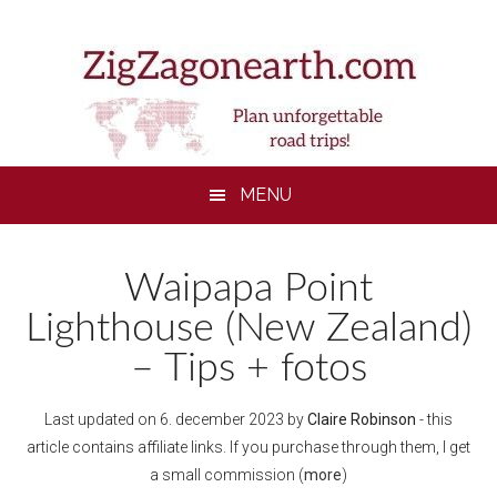
Skip
Skip
Skip
to
to
to
main
secondary
footer
content
menu
MENU
Waipapa Point
Lighthouse (New Zealand)
– Tips + fotos
Last updated on
6. december 2023
by
Claire Robinson
- this
article contains affiliate links. If you purchase through them, I get
a small commission (
more
)