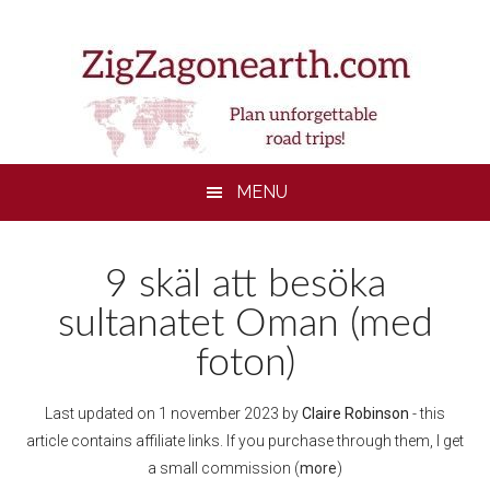
Skip
Skip
Skip
to
to
to
main
secondary
footer
content
menu
MENU
9 skäl att besöka
sultanatet Oman (med
foton)
Last updated on
1 november 2023
by
Claire Robinson
- this
article contains affiliate links. If you purchase through them, I get
a small commission (
more
)