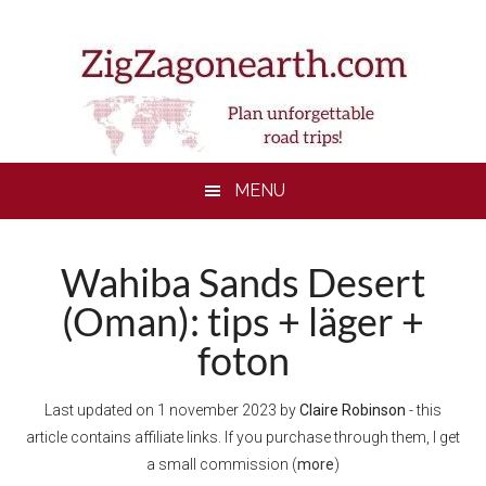
Skip
Skip
Skip
to
to
to
main
secondary
footer
content
menu
MENU
Wahiba Sands Desert
(Oman): tips + läger +
foton
Last updated on
1 november 2023
by
Claire Robinson
- this
article contains affiliate links. If you purchase through them, I get
a small commission (
more
)