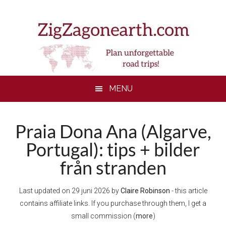
Skip
Skip
Skip
to
to
to
main
secondary
footer
content
menu
MENU
Praia Dona Ana (Algarve,
Portugal): tips + bilder
från stranden
Last updated on
29 juni 2026
by
Claire Robinson
- this article
contains affiliate links. If you purchase through them, I get a
small commission (
more
)