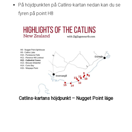
På höjdpunkten på Catlins-kartan nedan kan du se
fyren på point H8
Catlins-kartans höjdpunkt – Nugget Point läge