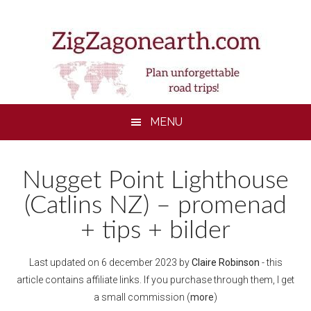
Skip
Skip
Skip
to
to
to
main
secondary
footer
content
menu
MENU
Nugget Point Lighthouse
(Catlins NZ) – promenad
+ tips + bilder
Last updated on
6 december 2023
by
Claire Robinson
- this
article contains affiliate links. If you purchase through them, I get
a small commission (
more
)