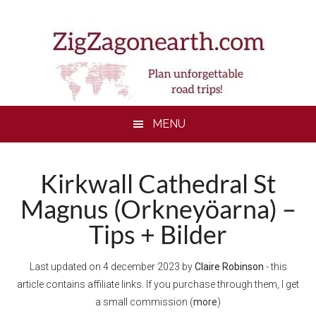
Skip
Skip
Skip
to
to
to
main
secondary
footer
content
menu
MENU
Kirkwall Cathedral St
Magnus (Orkneyöarna) –
Tips + Bilder
Last updated on
4 december 2023
by
Claire Robinson
- this
article contains affiliate links. If you purchase through them, I get
a small commission (
more
)