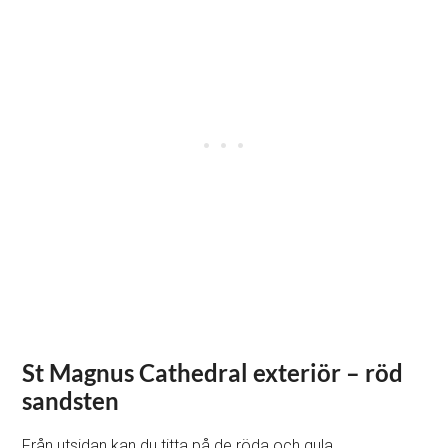
St Magnus Cathedral exteriör – röd
sandsten
Från utsidan kan du titta på de röda och gula