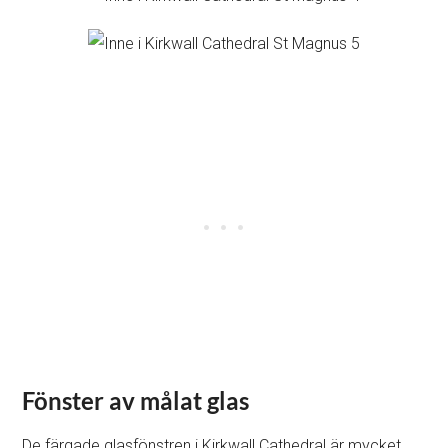
Fönster av målat glas
De färgade glasfönstren i Kirkwall Cathedral är mycket