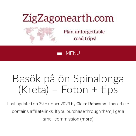
Skip
Skip
Skip
to
to
to
main
secondary
footer
content
menu
MENU
Besök på ön Spinalonga
(Kreta) – Foton + tips
Last updated on
29 oktober 2023
by
Claire Robinson
- this article
contains affiliate links. If you purchase through them, I get a
small commission (
more
)