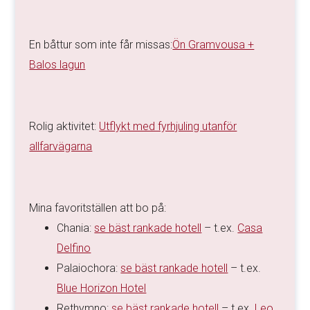
En båttur som inte får missas:
Ön Gramvousa +
Balos lagun
Rolig aktivitet:
Utflykt med fyrhjuling utanför
allfarvägarna
Mina favoritställen att bo på:
Chania:
se bäst rankade hotell
– t.ex.
Casa
Delfino
Palaiochora:
se bäst rankade hotell
– t.ex.
Blue Horizon Hotel
Rethymno:
se bäst rankade hotell
– t.ex.
Leo