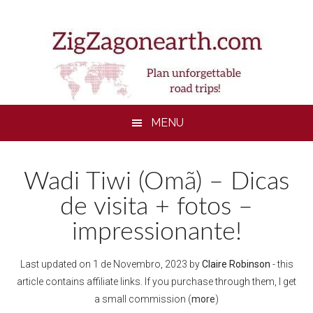
Skip
Skip
Skip
to
to
to
main
secondary
footer
content
menu
MENU
Wadi Tiwi (Omã) – Dicas
de visita + fotos –
impressionante!
Last updated on
1 de Novembro, 2023
by
Claire Robinson
- this
article contains affiliate links. If you purchase through them, I get
a small commission (
more
)