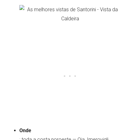
Onde
: toda a costa noroeste — Oia, Imerovigli…