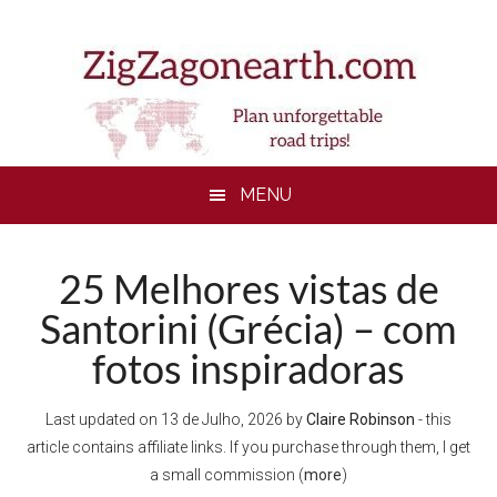
Skip
Skip
Skip
Skip
to
to
to
to
main
secondary
primary
footer
content
menu
sidebar
MENU
25 Melhores vistas de
Santorini (Grécia) – com
fotos inspiradoras
Last updated on
13 de Julho, 2026
by
Claire Robinson
- this
article contains affiliate links. If you purchase through them, I get
a small commission (
more
)