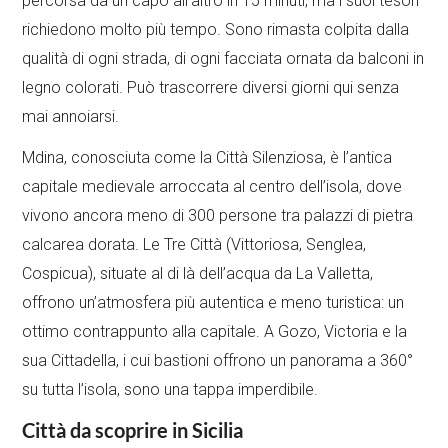
percorsa da un capo all’altro in 15 minuti, ma i suoi tesori
richiedono molto più tempo. Sono rimasta colpita dalla
qualità di ogni strada, di ogni facciata ornata da balconi in
legno colorati. Può trascorrere diversi giorni qui senza
mai annoiarsi.
Mdina, conosciuta come la Città Silenziosa, è l’antica
capitale medievale arroccata al centro dell’isola, dove
vivono ancora meno di 300 persone tra palazzi di pietra
calcarea dorata. Le Tre Città (Vittoriosa, Senglea,
Cospicua), situate al di là dell’acqua da La Valletta,
offrono un’atmosfera più autentica e meno turistica: un
ottimo contrappunto alla capitale. A Gozo, Victoria e la
sua Cittadella, i cui bastioni offrono un panorama a 360°
su tutta l’isola, sono una tappa imperdibile.
Città da scoprire in Sicilia