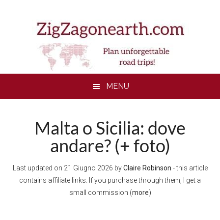
Skip
Skip
Skip
Skip
to
to
to
to
main
secondary
primary
footer
content
menu
sidebar
MENU
Malta o Sicilia: dove
andare? (+ foto)
Last updated on
21 Giugno 2026
by
Claire Robinson
- this article
contains affiliate links. If you purchase through them, I get a
small commission (
more
)