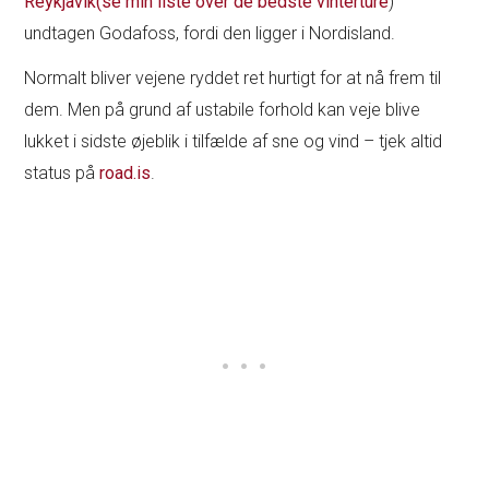
Reykjavik
(se min liste over de bedste vinterture
)
undtagen Godafoss, fordi den ligger i Nordisland.
Normalt bliver vejene ryddet ret hurtigt for at nå frem til
dem. Men på grund af ustabile forhold kan veje blive
lukket i sidste øjeblik i tilfælde af sne og vind – tjek altid
status på
road.is
.