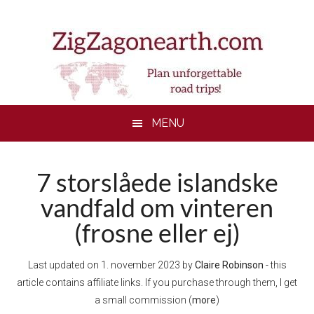
Skip
Skip
Skip
to
to
to
main
secondary
footer
content
menu
MENU
7 storslåede islandske
vandfald om vinteren
(frosne eller ej)
Last updated on
1. november 2023
by
Claire Robinson
- this
article contains affiliate links. If you purchase through them, I get
a small commission (
more
)