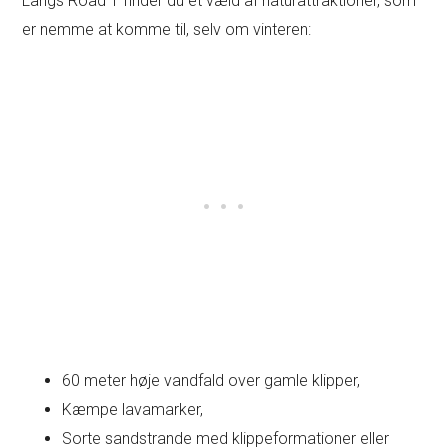
Langs Road 1 finder du et væld af naturattraktioner, som
er nemme at komme til, selv om vinteren:
60 meter høje vandfald over gamle klipper,
Kæmpe lavamarker,
Sorte sandstrande med klippeformationer eller