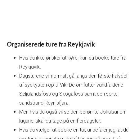
Organiserede ture fra Reykjavik
Hvis du ikke ønsker at køre, kan du booke ture fra
Reykjavik.
Dagsturene vil normalt gå langs den første halvdel
af sydkysten op til Vik. De omfatter vandfaldene
Seljalandsfoss og Skogafoss samt den sorte
sandstrand Reynisfjara.
Men hvis du også vil se den berømte Jokulsarlon-
lagune, skal du tage på en flerdagstur.
Hvis du vælger at booke en tur, anbefaler jeg, at du
sætter dig i venstre side af bussen på vej ud af