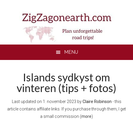
Skip
Skip
Skip
to
to
to
main
secondary
footer
content
menu
MENU
Islands sydkyst om
vinteren (tips + fotos)
Last updated on
1. november 2023
by
Claire Robinson
- this
article contains affiliate links. If you purchase through them, I get
a small commission (
more
)