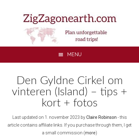
Skip
Skip
Skip
to
to
to
main
secondary
footer
content
menu
MENU
Den Gyldne Cirkel om
vinteren (Island) – tips +
kort + fotos
Last updated on
1. november 2023
by
Claire Robinson
- this
article contains affiliate links. If you purchase through them, I get
a small commission (
more
)