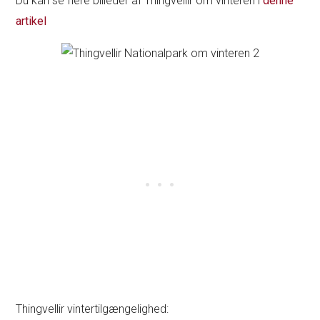
Du kan se flere billeder af Thingvellir om vinteren i
denne
artikel
Thingvellir vintertilgængelighed: