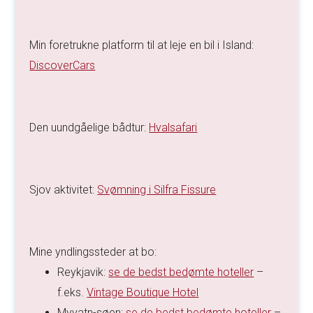
Min foretrukne platform til at leje en bil i Island:
DiscoverCars
Den uundgåelige bådtur:
Hvalsafari
Sjov aktivitet:
Svømning i Silfra Fissure
Mine yndlingssteder at bo:
Reykjavik:
se de bedst bedømte hoteller
–
f.eks.
Vintage Boutique Hotel
Myvatn-søen:
se de bedst bedømte hoteller
–