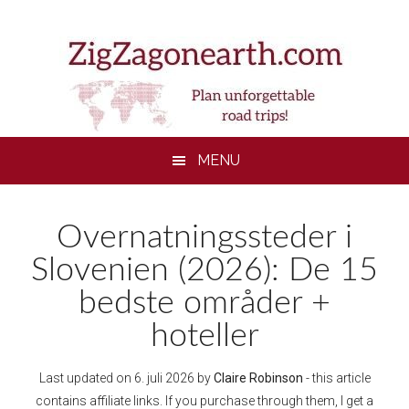
Skip
Skip
Skip
to
to
to
main
secondary
footer
content
menu
MENU
Overnatningssteder i
Slovenien (2026): De 15
bedste områder +
hoteller
Last updated on
6. juli 2026
by
Claire Robinson
- this article
contains affiliate links. If you purchase through them, I get a