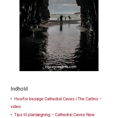
Indhold
Hvorfor besøge Cathedral Caves i The Catlins –
video
Tips til planlægning – Cathedral Caves New