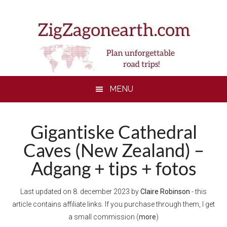
Skip
Skip
Skip
to
to
to
main
secondary
footer
content
menu
MENU
Gigantiske Cathedral
Caves (New Zealand) –
Adgang + tips + fotos
Last updated on
8. december 2023
by
Claire Robinson
- this
article contains affiliate links. If you purchase through them, I get
a small commission (
more
)