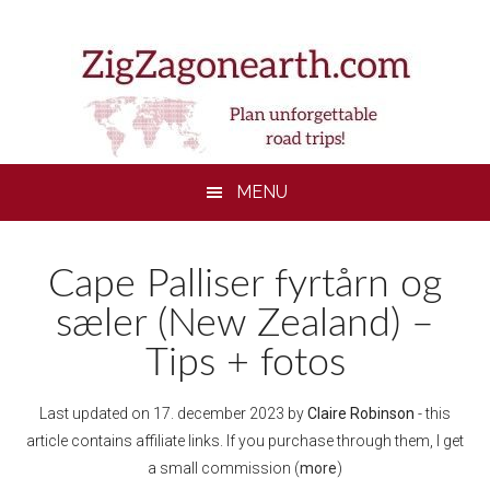
Skip
Skip
Skip
to
to
to
main
secondary
footer
content
menu
MENU
Cape Palliser fyrtårn og
sæler (New Zealand) –
Tips + fotos
Last updated on
17. december 2023
by
Claire Robinson
- this
article contains affiliate links. If you purchase through them, I get
a small commission (
more
)