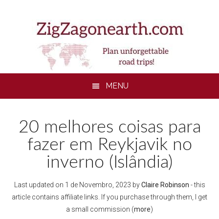
Skip
Skip
Skip
to
to
to
main
secondary
footer
content
menu
MENU
20 melhores coisas para
fazer em Reykjavik no
inverno (Islândia)
Last updated on
1 de Novembro, 2023
by
Claire Robinson
- this
article contains affiliate links. If you purchase through them, I get
a small commission (
more
)