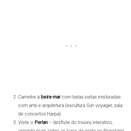
Caminhe à
beira-mar
com belas vistas misturadas
com arte e arquitetura (escultura Sun voyager, sala
de concertos Harpa)
Visite o
Perlan
– desfrute do museu interativo,
aprenda mais sobre as luzes do norte no Planetário