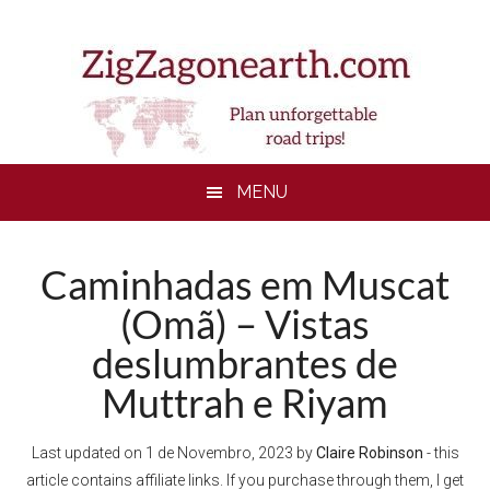
Skip
Skip
Skip
to
to
to
main
secondary
footer
content
menu
MENU
Caminhadas em Muscat
(Omã) – Vistas
deslumbrantes de
Muttrah e Riyam
Last updated on
1 de Novembro, 2023
by
Claire Robinson
- this
article contains affiliate links. If you purchase through them, I get