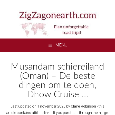
Skip
Skip
Skip
to
to
to
main
secondary
footer
content
menu
MENU
Musandam schiereiland
(Oman) – De beste
dingen om te doen,
Dhow Cruise …
Last updated on
1 november 2023
by
Claire Robinson
- this
article contains affiliate links. If you purchase through them, I get