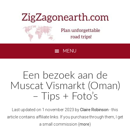
Skip
Skip
Skip
to
to
to
main
secondary
footer
content
menu
MENU
Een bezoek aan de
Muscat Vismarkt (Oman)
– Tips + Foto’s
Last updated on
1 november 2023
by
Claire Robinson
- this
article contains affiliate links. If you purchase through them, I get
a small commission (
more
)