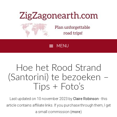
Skip
Skip
Skip
to
to
to
main
secondary
footer
content
menu
MENU
Hoe het Rood Strand
(Santorini) te bezoeken –
Tips + Foto’s
Last updated on
10 november 2023
by
Claire Robinson
- this
article contains affiliate links. If you purchase through them, I get
a small commission (
more
)