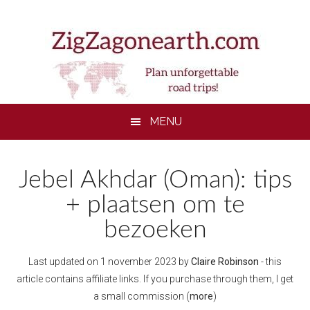
Skip
Skip
Skip
to
to
to
main
secondary
footer
content
menu
MENU
Jebel Akhdar (Oman): tips
+ plaatsen om te
bezoeken
Last updated on
1 november 2023
by
Claire Robinson
- this
article contains affiliate links. If you purchase through them, I get
a small commission (
more
)