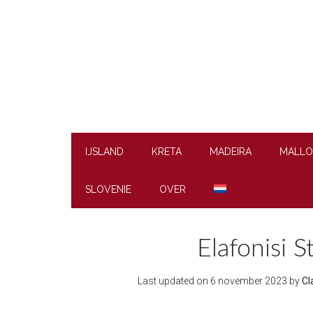
Skip
Skip
Skip
to
to
to
main
secondary
footer
content
menu
IJSLAND
KRETA
MADEIRA
MALLO
SLOVENIE
OVER
Elafonisi S
Last updated on
6 november 2023
by
Cl