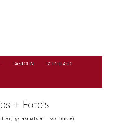
L
SANTORINI
SCHOTLAND
ips + Foto’s
ugh them, I get a small commission (
more
)