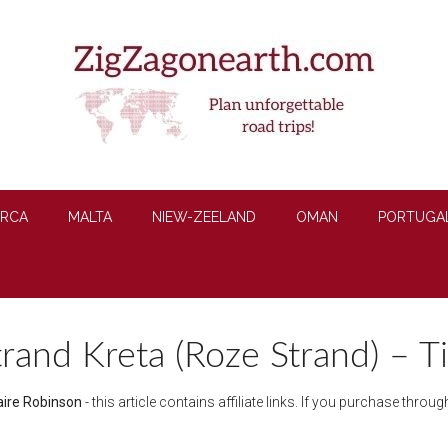
RCA
MALTA
NIEW-ZEELAND
OMAN
PORTUGA
trand Kreta (Roze Strand) – T
aire Robinson
- this article contains affiliate links. If you purchase thro