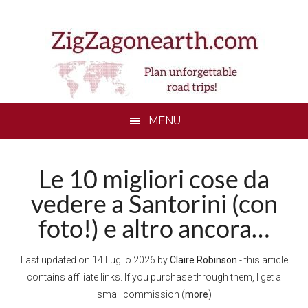
Skip
Skip
Skip
Skip
to
to
to
to
main
secondary
primary
footer
content
menu
sidebar
MENU
Le 10 migliori cose da
vedere a Santorini (con
foto!) e altro ancora…
Last updated on
14 Luglio 2026
by
Claire Robinson
- this article
contains affiliate links. If you purchase through them, I get a
small commission (
more
)