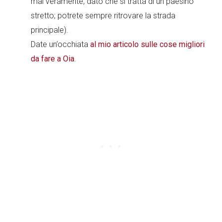
mai veramente, dato che si tratta di un paesino
stretto; potrete sempre ritrovare la strada
principale).
Date un’occhiata
al mio articolo sulle cose migliori
da fare a Oia
.