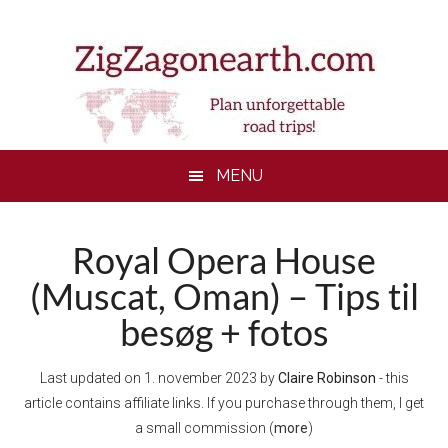
Skip
Skip
Skip
to
to
to
main
secondary
footer
content
menu
MENU
Royal Opera House
(Muscat, Oman) – Tips til
besøg + fotos
Last updated on
1. november 2023
by
Claire Robinson
- this
article contains affiliate links. If you purchase through them, I get
a small commission (
more
)