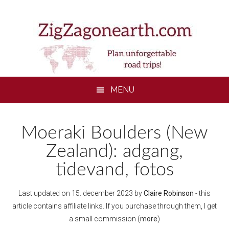
Skip
Skip
Skip
to
to
to
main
secondary
footer
content
menu
MENU
Moeraki Boulders (New
Zealand): adgang,
tidevand, fotos
Last updated on
15. december 2023
by
Claire Robinson
- this
article contains affiliate links. If you purchase through them, I get
a small commission (
more
)