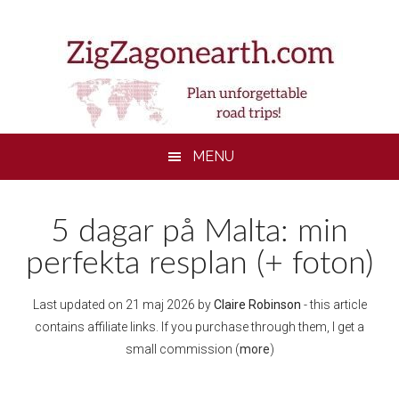
Skip
Skip
Skip
Skip
to
to
to
to
main
secondary
primary
footer
content
menu
sidebar
MENU
5 dagar på Malta: min
perfekta resplan (+ foton)
Last updated on
21 maj 2026
by
Claire Robinson
- this article
contains affiliate links. If you purchase through them, I get a
small commission (
more
)