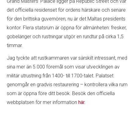
Grand Masters’ Palace ligger på Republic Street och var
det officiella residenset för ordens härskare och senare
för den brittiska guvernören; nu är det Maltas presidents
kontor. Flera statsrum är öppna för allmänheten: fresker,
gobelänger och rustningar utgör en rundtur på cirka 1,5
timmar.
Jag tyckte att rustkammaren var särskilt intressant, med
sina mer än 5.000 föremål som visar utvecklingen av
militär utrustning från 1400- till 1700-talet. Palatset
genomgår en gradvis restaurering – kontrollera vilka rum
som är öppna före ditt besök. Besök den officiella
webbplatsen för mer information
här.