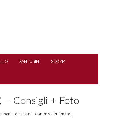
LLO
SANTORINI
SCOZIA
 – Consigli + Foto
ugh them, I get a small commission (
more
)