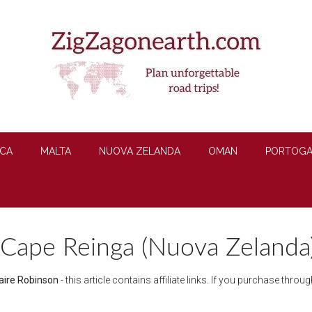
CA
MALTA
NUOVA ZELANDA
OMAN
PORTOGA
Cape Reinga (Nuova Zelanda)
aire Robinson
- this article contains affiliate links. If you purchase thro