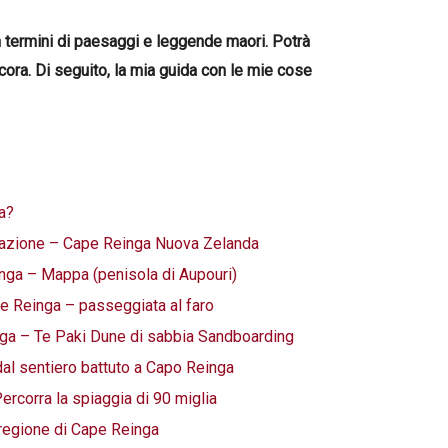
n termini di paesaggi e leggende maori. Potrà
cora. Di seguito, la mia guida con le mie cose
a?
icazione – Cape Reinga Nuova Zelanda
nga – Mappa (penisola di Aupouri)
pe Reinga – passeggiata al faro
nga – Te Paki Dune di sabbia Sandboarding
dal sentiero battuto a Capo Reinga
rcorra la spiaggia di 90 miglia
a regione di Cape Reinga