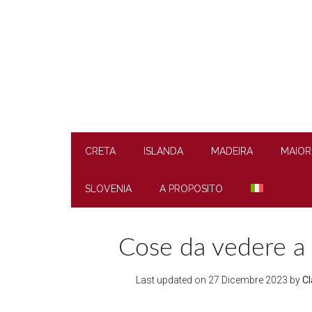
Skip
Skip
Skip
to
to
to
main
secondary
footer
content
menu
CRETA
ISLANDA
MADEIRA
MAIOR
SLOVENIA
A PROPOSITO
Cose da vedere a 
Last updated on
27 Dicembre 2023
by
Cl